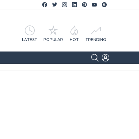
Facebook CA Notícias
Twitter CA Notícias
Instagram CA Notícias
Linkedin CA Notícias
Pinterest CA Notícias
YouTube CA Notícias
Spotify CA Notícias
LATEST
POPULAR
HOT
TRENDING
SEARCH
LOGIN