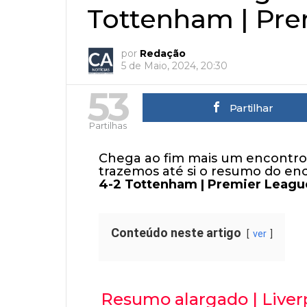
Tottenham | Pre
por
Redação
5 de Maio, 2024, 20:30
53
Partilhar
Partilhas
Chega ao fim mais um encontro 
trazemos até si o resumo do en
4-2 Tottenham | Premier Leagu
Conteúdo neste artigo
ver
Resumo alargado | Liver