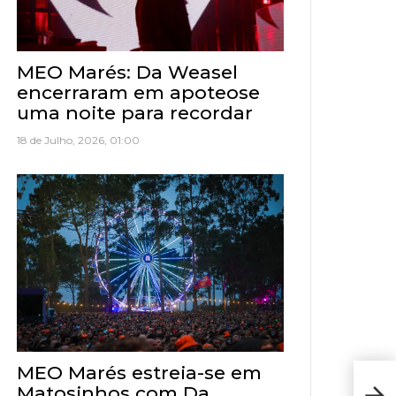
MEO Marés: Da Weasel
encerraram em apoteose
uma noite para recordar
18 de Julho, 2026, 01:00
MEO Marés estreia-se em
Resu
Matosinhos com Da