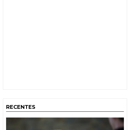
RECENTES