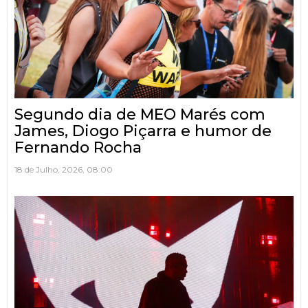
Segundo dia de MEO Marés com
James, Diogo Piçarra e humor de
Fernando Rocha
18 de Julho, 2026, 08:00