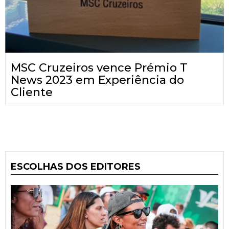
MSC Cruzeiros vence Prémio T
News 2023 em Experiência do
Cliente
ESCOLHAS DOS EDITORES