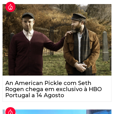
An American Pickle com Seth
Rogen chega em exclusivo à HBO
Portugal a 14 Agosto