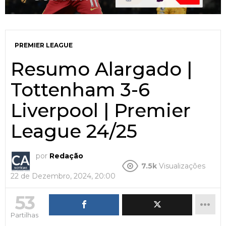
PREMIER LEAGUE
Resumo Alargado |
Tottenham 3-6
Liverpool | Premier
League 24/25
por
Redação
7.5k
Visualizações
22 de Dezembro, 2024, 20:00
53
Partilhas