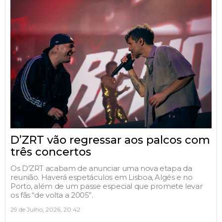
D’ZRT vão regressar aos palcos com
três concertos
Os D’ZRT acabam de anunciar uma nova etapa da
reunião. Haverá espetáculos em Lisboa, Algés e no
Porto, além de um passe especial que promete levar
os fãs “de volta a 2005”.
29 de Julho, 2026, 20:42