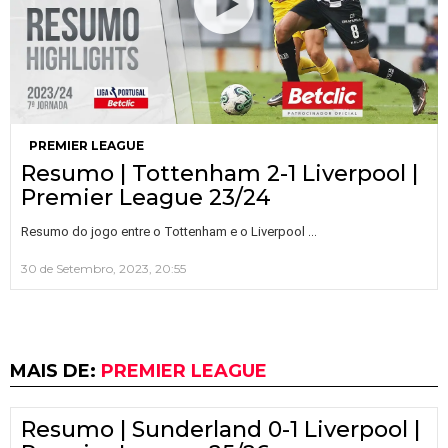
PREMIER LEAGUE
Resumo | Tottenham 2-1 Liverpool |
Premier League 23/24
…
Resumo do jogo entre o Tottenham e o Liverpool
30 de Setembro, 2023, 20:55
MAIS DE:
PREMIER LEAGUE
Resumo | Sunderland 0-1 Liverpool |