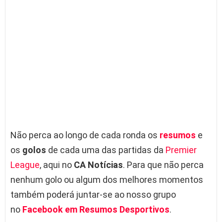
Não perca ao longo de cada ronda os
resumos
e
os
golos
de cada uma das partidas da
Premier
League
, aqui no
CA Notícias
. Para que não perca
nenhum golo ou algum dos melhores momentos
também poderá juntar-se ao nosso grupo
no
Facebook em Resumos Desportivos
.