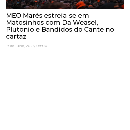
MEO Marés estreia-se em
Matosinhos com Da Weasel,
Plutonio e Bandidos do Cante no
cartaz
17 de Julho, 2026, 08:00