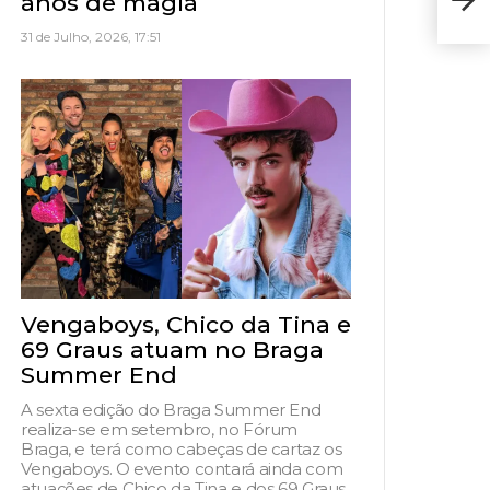
anos de magia
Expe
31 de Julho, 2026, 17:51
Vengaboys, Chico da Tina e
69 Graus atuam no Braga
Summer End
A sexta edição do Braga Summer End
realiza-se em setembro, no Fórum
Braga, e terá como cabeças de cartaz os
Vengaboys. O evento contará ainda com
atuações de Chico da Tina e dos 69 Graus,