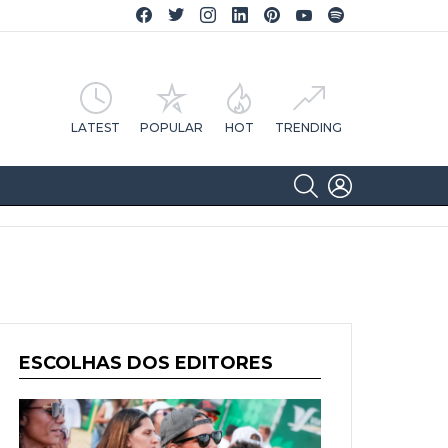
Facebook CA Notícias
Twitter CA Notícias
Instagram CA Notícias
Linkedin CA Notícias
Pinterest CA Notícias
YouTube CA Notícias
Spotify CA Notícias
LATEST
POPULAR
HOT
TRENDING
SEARCH
LOGIN
ESCOLHAS DOS EDITORES