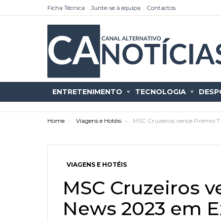
Ficha Técnica
Junte-se à equipa
Contactos
ENTRETENIMENTO
TECNOLOGIA
DESP
You are here:
Home
Viagens e Hotéis
MSC Cruzeiros vence Prémio T 
VIAGENS E HOTÉIS
as
tícias
MSC Cruzeiros v
News 2023 em E