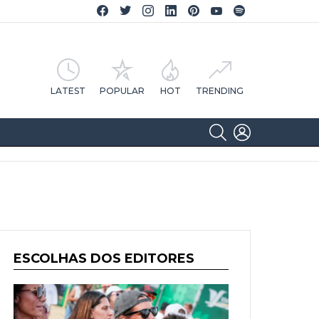
Facebook CA Notícias
Twitter CA Notícias
Instagram CA Notícias
Linkedin CA Notícias
Pinterest CA Notícias
YouTube CA Notícias
Spotify CA Notícias
LATEST
POPULAR
HOT
TRENDING
SEARCH
LOGIN
ESCOLHAS DOS EDITORES