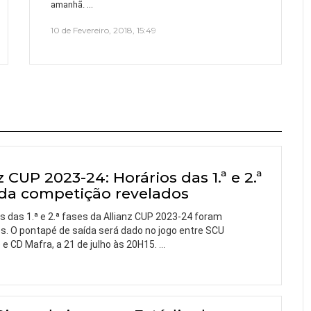
…
amanhã.
10 de Fevereiro, 2018, 15:49
z CUP 2023-24: Horários das 1.ª e 2.ª
 da competição revelados
s das 1.ª e 2.ª fases da Allianz CUP 2023-24 foram
s. O pontapé de saída será dado no jogo entre SCU
e CD Mafra, a 21 de julho às 20H15.
…