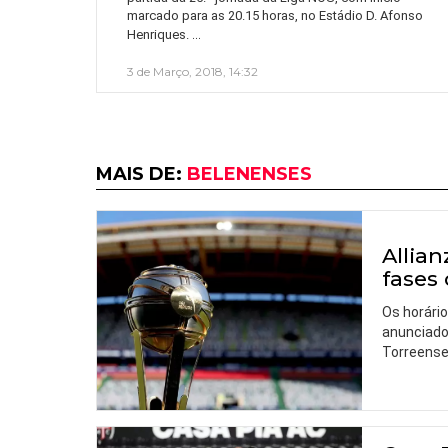
marcado para as 20.15 horas, no Estádio D. Afonso
…
Henriques.
3 de Março, 2018, 14:32
MAIS DE:
BELENENSES
Allian
fases
Os horário
anunciado
Torreense 