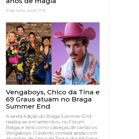
anos de magia
31 de Julho, 2026, 17:51
Vengaboys, Chico da Tina e
69 Graus atuam no Braga
Summer End
A sexta edição do Braga Summer End
realiza-se em setembro, no Fórum
Braga, e terá como cabeças de cartaz os
Vengaboys. O evento contará ainda com
atuações de Chico da Tina e dos 69 Graus,