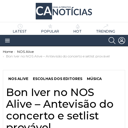
LATEST
POPULAR
HOT
TRENDING
SEARC
L
Menu
You are here:
Home
NOS Alive
Bon Iver no NOS Alive – Antevisão do concerto e setlist provável
NOS ALIVE
ESCOLHAS DOS EDITORES
MÚSICA
Bon Iver no NOS
as
tícias
Alive – Antevisão do
concerto e setlist
provável