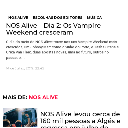
NOS ALIVE
ESCOLHAS DOS EDITORES
MÚSICA
NOS Alive – Dia 2: Os Vampire
Weekend cresceram
O dia do meio do NOS Alive trouxe-nos uns Vampire Weekend mais
crescidos, um Johnny Marr como o vinho do Porto, e Tash Sultana e
Greta Van Fleet, duas apostas novas, uma no futuro, outros no
…
passado.
14 de Julho, 2019, 22:45
MAIS DE:
NOS ALIVE
NOS Alive levou cerca de
160 mil pessoas a Algés e
regressa em julho de