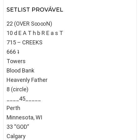
SETLIST PROVÁVEL
22 (OVER S∞∞N)
10 d E A T h b R E a s T
715 – CREEKS
666 ʇ
Towers
Blood Bank
Heavenly Father
8 (circle)
____45_____
Perth
Minnesota, WI
33 “GOD”
Calgary