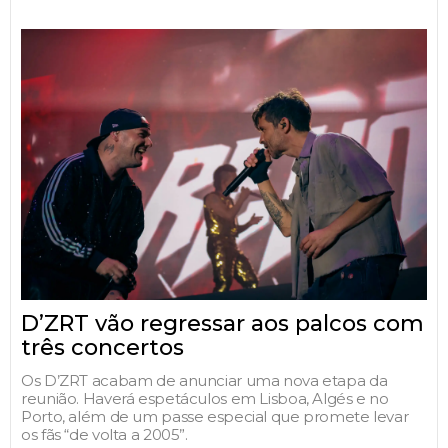
D’ZRT vão regressar aos palcos com
três concertos
Os D’ZRT acabam de anunciar uma nova etapa da
reunião. Haverá espetáculos em Lisboa, Algés e no
Porto, além de um passe especial que promete levar
os fãs “de volta a 2005”.