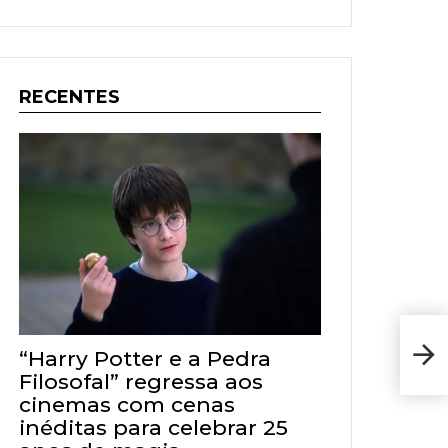
RECENTES
Crít
“Harry Potter e a Pedra
no 
Filosofal” regressa aos
cinemas com cenas
inéditas para celebrar 25