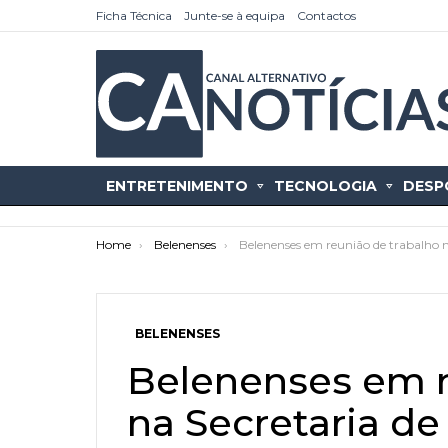
Ficha Técnica
Junte-se à equipa
Contactos
ENTRETENIMENTO
TECNOLOGIA
DESP
You are here:
Home
Belenenses
Belenenses em reunião de trabalho n
BELENENSES
as
tícias
Belenenses em r
na Secretaria de