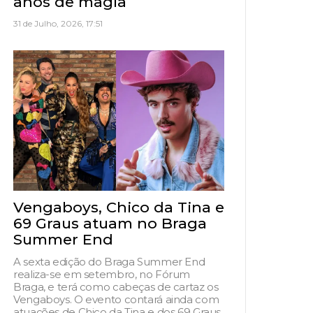
anos de magia
31 de Julho, 2026, 17:51
Vengaboys, Chico da Tina e
69 Graus atuam no Braga
Summer End
A sexta edição do Braga Summer End
realiza-se em setembro, no Fórum
Braga, e terá como cabeças de cartaz os
Vengaboys. O evento contará ainda com
atuações de Chico da Tina e dos 69 Graus,