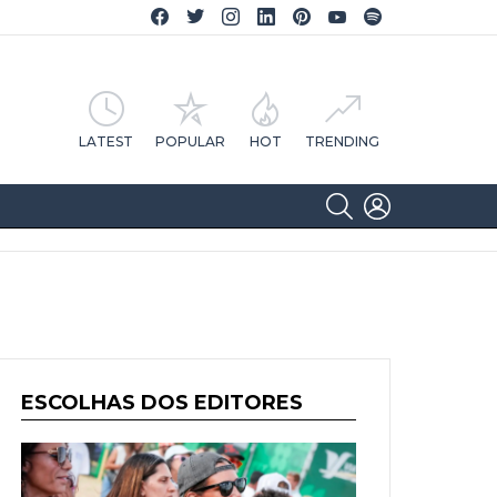
Facebook CA Notícias
Twitter CA Notícias
Instagram CA Notícias
Linkedin CA Notícias
Pinterest CA Notícias
YouTube CA Notícias
Spotify CA Notícias
LATEST
POPULAR
HOT
TRENDING
SEARCH
LOGIN
ESCOLHAS DOS EDITORES