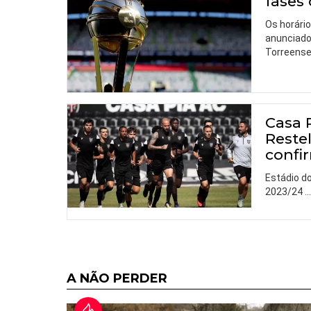
fases
Os horário
anunciado
Torreense 
Casa 
Reste
confi
Estádio d
2023/24
A NÃO PERDER