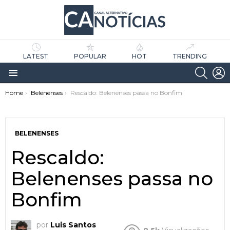
LATEST
POPULAR
HOT
TRENDING
SEARC
L
Menu
You are here:
Home
Belenenses
Rescaldo: Belenenses passa no Bonfim
BELENENSES
Rescaldo:
Belenenses passa no
as
tícias
Bonfim
por
Luis Santos