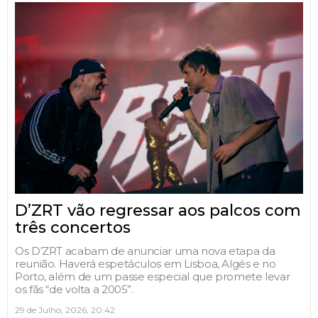
D’ZRT vão regressar aos palcos com
três concertos
Os D’ZRT acabam de anunciar uma nova etapa da
reunião. Haverá espetáculos em Lisboa, Algés e no
Porto, além de um passe especial que promete levar
os fãs “de volta a 2005”.
29 de Julho, 2026, 20:42