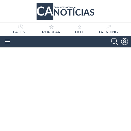
LATEST
POPULAR
HOT
TRENDING
SEARC
L
Menu
as
tícias