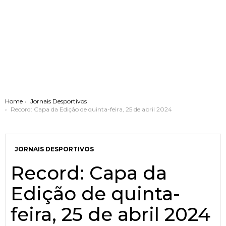
You are here:
Home
Jornais Desportivos
Record: Capa da Edição de quinta-feira, 25 de abril 2024
JORNAIS DESPORTIVOS
Record: Capa da
Edição de quinta-
feira, 25 de abril 2024