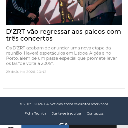
D’ZRT vão regressar aos palcos com
três concertos
Os D’ZRT acabam de anunciar uma nova etapa da
reunião. Haverá espetáculos em Lisboa, Algés e no
Porto, além de um passe especial que promete levar
os fãs “de volta a 2005”.
29 de Julho, 2026, 20:42
© 2017 - 2026 CA Notícias, todos os direitos reservados.
Ficha Técnica
Junte-se à equipa
Contactos