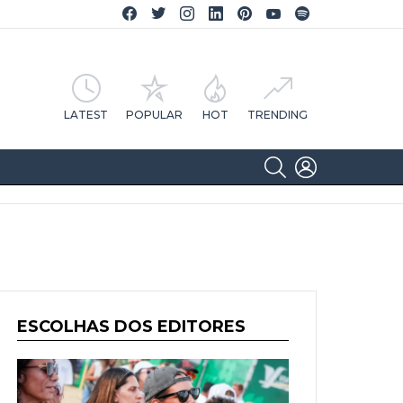
Facebook CA Notícias
Twitter CA Notícias
Instagram CA Notícias
Linkedin CA Notícias
Pinterest CA Notícias
YouTube CA Notícias
Spotify CA Notícias
LATEST
POPULAR
HOT
TRENDING
SEARCH
LOGIN
ESCOLHAS DOS EDITORES