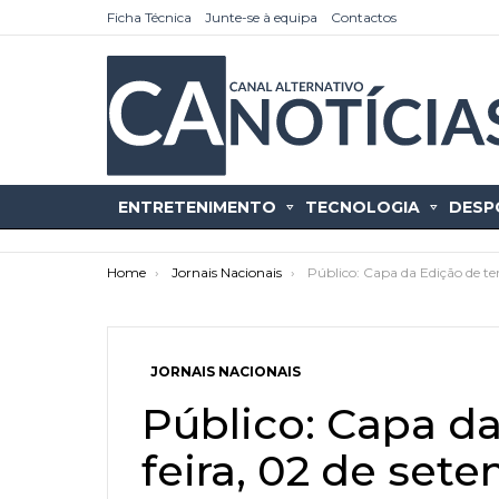
Ficha Técnica
Junte-se à equipa
Contactos
ENTRETENIMENTO
TECNOLOGIA
DESP
You are here:
Home
Jornais Nacionais
Público: Capa da Edição de te
JORNAIS NACIONAIS
as
tícias
Público: Capa da
feira, 02 de set