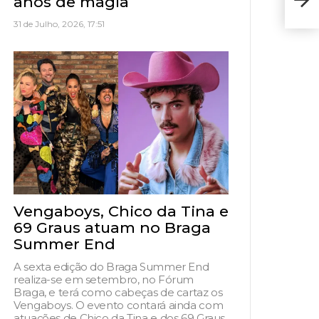
anos de magia
de t
31 de Julho, 2026, 17:51
Vengaboys, Chico da Tina e
69 Graus atuam no Braga
Summer End
A sexta edição do Braga Summer End
realiza-se em setembro, no Fórum
Braga, e terá como cabeças de cartaz os
Vengaboys. O evento contará ainda com
atuações de Chico da Tina e dos 69 Graus,