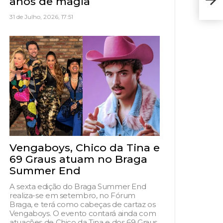
anos de magia
Rio 
31 de Julho, 2026, 17:51
Vengaboys, Chico da Tina e
69 Graus atuam no Braga
Summer End
A sexta edição do Braga Summer End
realiza-se em setembro, no Fórum
Braga, e terá como cabeças de cartaz os
Vengaboys. O evento contará ainda com
atuações de Chico da Tina e dos 69 Graus,