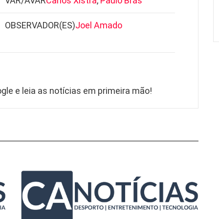
VAR/AVAR
Carlos Xistra
,
Paulo Brás
OBSERVADOR(ES)
Joel Amado
gle e leia as notícias em primeira mão!