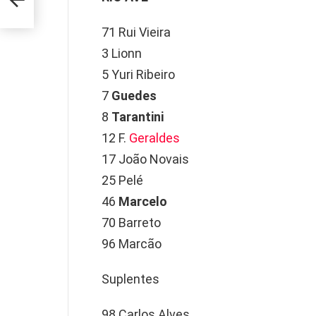
es
71 Rui Vieira
3 Lionn
5 Yuri Ribeiro
7
Guedes
8
Tarantini
12 F.
Geraldes
17 João Novais
25 Pelé
46
Marcelo
70 Barreto
96 Marcão
Suplentes
98 Carlos Alves