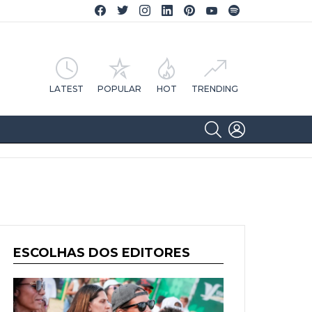
Facebook CA Notícias
Twitter CA Notícias
Instagram CA Notícias
Linkedin CA Notícias
Pinterest CA Notícias
YouTube CA Notícias
Spotify CA Notícias
LATEST
POPULAR
HOT
TRENDING
SEARCH
LOGIN
ESCOLHAS DOS EDITORES