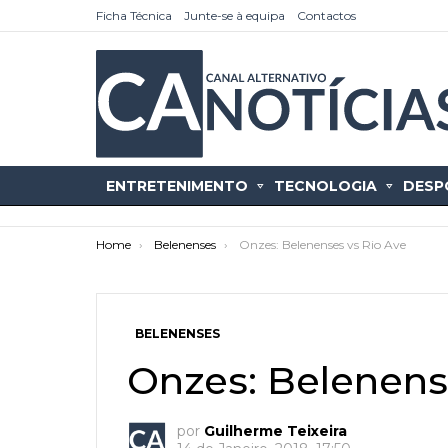
Ficha Técnica
Junte-se à equipa
Contactos
ENTRETENIMENTO
TECNOLOGIA
DESP
You are here:
Home
Belenenses
Onzes: Belenenses vs Rio Ave
BELENENSES
as
tícias
Onzes: Belenens
por
Guilherme Teixeira