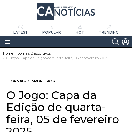
LATEST
POPULAR
HOT
TRENDING
SEARC
L
Menu
You are here:
Home
Jornais Desportivos
O Jogo: Capa da Edição de quarta-feira, 05 de fevereiro 2025
JORNAIS DESPORTIVOS
O Jogo: Capa da
as
tícias
Edição de quarta-
feira, 05 de fevereiro
2025