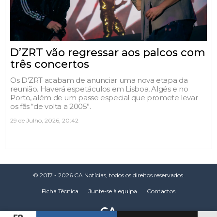
D’ZRT vão regressar aos palcos com
três concertos
Os D’ZRT acabam de anunciar uma nova etapa da
reunião. Haverá espetáculos em Lisboa, Algés e no
Porto, além de um passe especial que promete levar
os fãs “de volta a 2005”.
29 de Julho, 2026, 20:42
© 2017 - 2026 CA Notícias, todos os direitos reservados.
Ficha Técnica
Junte-se à equipa
Contactos