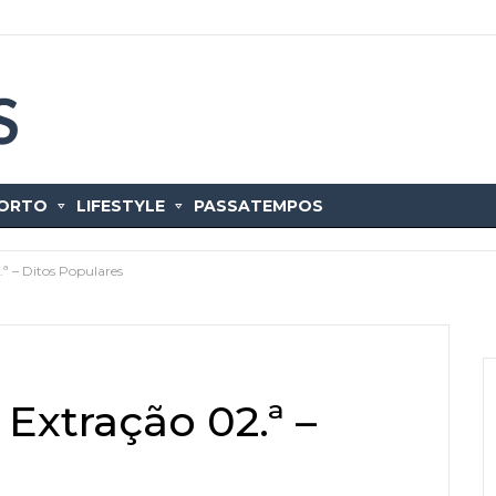
ORTO
LIFESTYLE
PASSATEMPOS
.ª – Ditos Populares
 Extração 02.ª –