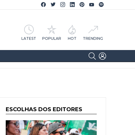
Facebook CA Notícias
Twitter CA Notícias
Instagram CA Notícias
Linkedin CA Notícias
Pinterest CA Notícias
YouTube CA Notícias
Spotify CA Notícias
LATEST
POPULAR
HOT
TRENDING
SEARCH
LOGIN
ESCOLHAS DOS EDITORES