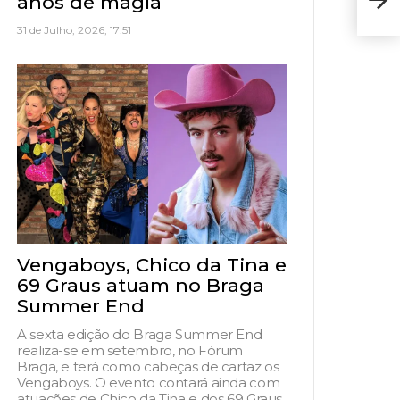
anos de magia
venc
31 de Julho, 2026, 17:51
Vengaboys, Chico da Tina e
69 Graus atuam no Braga
Summer End
A sexta edição do Braga Summer End
realiza-se em setembro, no Fórum
Braga, e terá como cabeças de cartaz os
Vengaboys. O evento contará ainda com
atuações de Chico da Tina e dos 69 Graus,