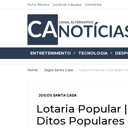
Ficha Técnica
Junte-se à equipa
Contactos
ENTRETENIMENTO
TECNOLOGIA
DESP
You are here:
Home
Jogos Santa Casa
Lotaria Popular | Extração 02
JOGOS SANTA CASA
as
tícias
Lotaria Popular |
Ditos Populares