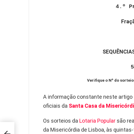
4.º P
Fraç
SEQUÊNCIAS
5
Verifique o Nº do sorteio
A informação constante neste artigo
oficiais da
Santa Casa da Misericórdi
Os sorteios da
Lotaria Popular
são rea
da Misericórdia de Lisboa, às quintas-f
ão de