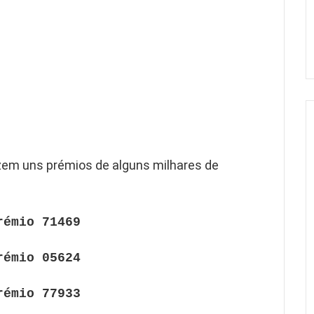
em uns prémios de alguns milhares de
rémio 71469
rémio 05624
rémio 77933