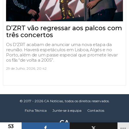
D’ZRT vão regressar aos palcos com
três concertos
Os D’ZRT acabam de anunciar uma nova etapa da
reunião. Haverá espetáculos em Lisboa, Algés e no
Porto, além de um passe especial que promete levar
os fãs “de volta a 2005”.
29 de Julho, 2026, 20:42
© 2017 - 2026 CA Notícias, todos os direitos reservados.
Ficha Técnica
Junte-se à equipa
Contactos
53