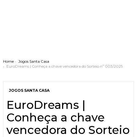
You are here:
Home
Jogos Santa Casa
EuroDreams | Conheça a chave vencedora do Sorteio nº 003/2025
JOGOS SANTA CASA
EuroDreams |
Conheça a chave
vencedora do Sorteio