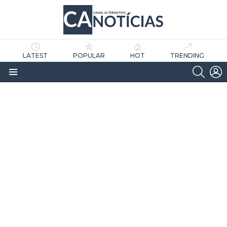
LATEST
POPULAR
HOT
TRENDING
SEARC
L
Menu
as
tícias