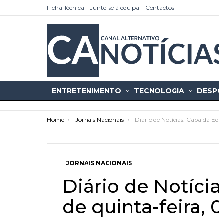
Ficha Técnica
Junte-se à equipa
Contactos
ENTRETENIMENTO
TECNOLOGIA
DESP
You are here:
Home
Jornais Nacionais
Diário de Notícias: Capa da Ed
JORNAIS NACIONAIS
as
tícias
Diário de Notíci
de quinta-feira, 