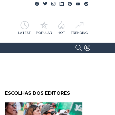
Facebook CA Notícias
Twitter CA Notícias
Instagram CA Notícias
Linkedin CA Notícias
Pinterest CA Notícias
YouTube CA Notícias
Spotify CA Notícias
LATEST
POPULAR
HOT
TRENDING
SEARCH
LOGIN
ESCOLHAS DOS EDITORES