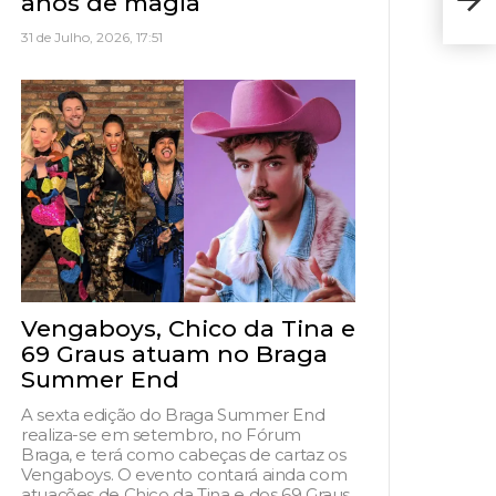
anos de magia
Pop
31 de Julho, 2026, 17:51
Vengaboys, Chico da Tina e
69 Graus atuam no Braga
Summer End
A sexta edição do Braga Summer End
realiza-se em setembro, no Fórum
Braga, e terá como cabeças de cartaz os
Vengaboys. O evento contará ainda com
atuações de Chico da Tina e dos 69 Graus,