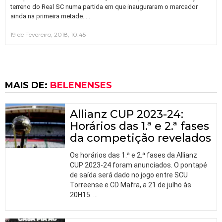
terreno do Real SC numa partida em que inauguraram o marcador
…
ainda na primeira metade.
19 de Fevereiro, 2018, 10:45
MAIS DE:
BELENENSES
Allianz CUP 2023-24:
Horários das 1.ª e 2.ª fases
da competição revelados
Os horários das 1.ª e 2.ª fases da Allianz
CUP 2023-24 foram anunciados. O pontapé
de saída será dado no jogo entre SCU
Torreense e CD Mafra, a 21 de julho às
20H15.
…