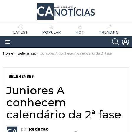
LATEST
POPULAR
HOT
TRENDING
SEARC
L
Menu
You are here:
Home
Belenenses
Juniores A conhecem calendário da 2ª fase
BELENENSES
Juniores A
conhecem
as
tícias
calendário da 2ª fase
por
Redação