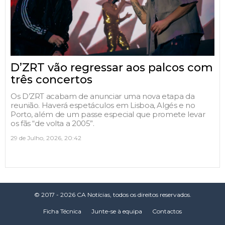
D’ZRT vão regressar aos palcos com
três concertos
Os D’ZRT acabam de anunciar uma nova etapa da
reunião. Haverá espetáculos em Lisboa, Algés e no
Porto, além de um passe especial que promete levar
os fãs “de volta a 2005”.
29 de Julho, 2026, 20:42
© 2017 - 2026 CA Notícias, todos os direitos reservados.
Ficha Técnica
Junte-se à equipa
Contactos