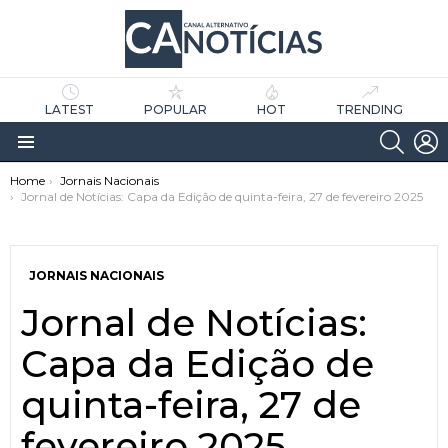
LATEST
POPULAR
HOT
TRENDING
SEARC
L
Menu
You are here:
Home
Jornais Nacionais
Jornal de Notícias: Capa da Edição de quinta-feira, 27 de fevereiro 2025
JORNAIS NACIONAIS
Jornal de Notícias:
as
tícias
Capa da Edição de
quinta-feira, 27 de
fevereiro 2025