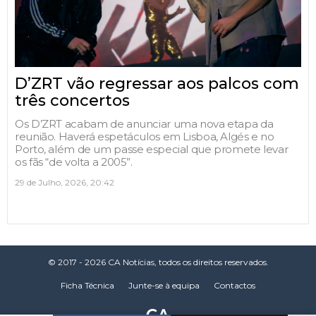
D’ZRT vão regressar aos palcos com
três concertos
Os D’ZRT acabam de anunciar uma nova etapa da
reunião. Haverá espetáculos em Lisboa, Algés e no
Porto, além de um passe especial que promete levar
os fãs “de volta a 2005”.
29 de Julho, 2026, 20:42
© 2017 - 2026 CA Notícias, todos os direitos reservados.
Ficha Técnica
Junte-se à equipa
Contactos