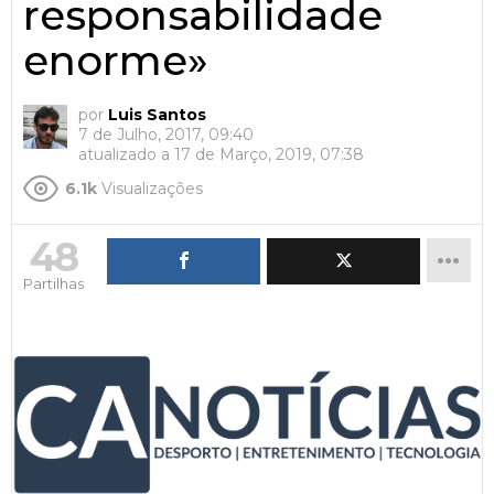
responsabilidade
enorme»
por
Luis Santos
7 de Julho, 2017, 09:40
atualizado a
17 de Março, 2019, 07:38
6.1k
Visualizações
48
Partilhas