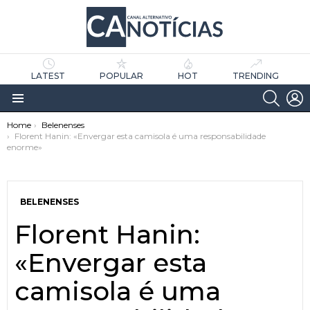
LATEST
POPULAR
HOT
TRENDING
SEARC
L
Menu
You are here:
Home
Belenenses
Florent Hanin: «Envergar esta camisola é uma responsabilidade
enorme»
BELENENSES
Florent Hanin:
as
tícias
«Envergar esta
camisola é uma