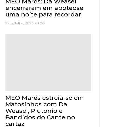
MEO Marés: Da Weasel
encerraram em apoteose
uma noite para recordar
18 de Julho, 2026, 01:00
MEO Marés estreia-se em
Matosinhos com Da
Weasel, Plutonio e
Bandidos do Cante no
cartaz