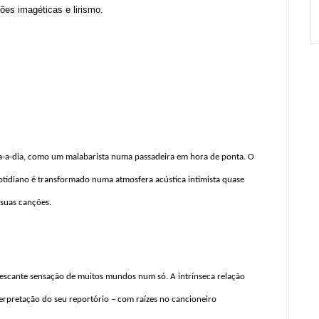
ões imagéticas e lirismo.
ia-a-dia, como um malabarista numa passadeira em hora de ponta. O
tidiano é transformado numa atmosfera acústica intimista quase
 suas canções.
rescante sensação de muitos mundos num só. A intrínseca relação
terpretação do seu reportório – com raízes no cancioneiro