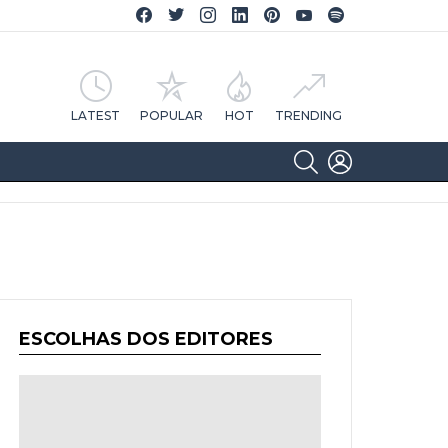
Facebook CA Notícias
Twitter CA Notícias
Instagram CA Notícias
Linkedin CA Notícias
Pinterest CA Notícias
YouTube CA Notícias
Spotify CA Notícias
LATEST
POPULAR
HOT
TRENDING
SEARCH
LOGIN
ESCOLHAS DOS EDITORES