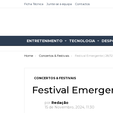
Ficha Técnica
Junte-se à equipa
Contactos
ENTRETENIMENTO
TECNOLOGIA
DESP
You are here:
Home
Concertos & Festivais
Festival Emergente | 28/1
CONCERTOS & FESTIVAIS
Festival Emergen
as
tícias
por
Redação
15 de Novembro, 2024, 11:30