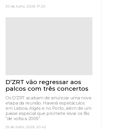
30 de Julho, 2026, 17:20
D’ZRT vão regressar aos
palcos com três concertos
Os D’ZRT acabam de anunciar uma nova
etapa da reunião. Haverá espetáculos
em Lisboa, Algés e no Porto, além de um
passe especial que promete levar os fãs
“de volta a 2005”.
29 de Julho, 2026, 20:42