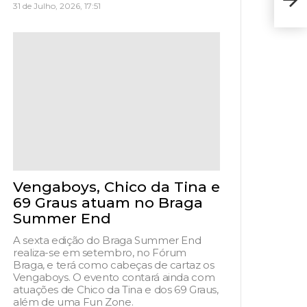
Fest
31 de Julho, 2026, 17:51
Vengaboys, Chico da Tina e
69 Graus atuam no Braga
Summer End
A sexta edição do Braga Summer End
realiza-se em setembro, no Fórum
Braga, e terá como cabeças de cartaz os
Vengaboys. O evento contará ainda com
atuações de Chico da Tina e dos 69 Graus,
além de uma Fun Zone.