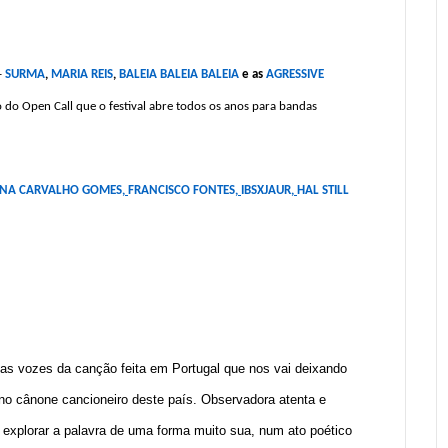
–
SURMA
,
MARIA REIS
,
BALEIA BALEIA BALEIA
e as
AGRESSIVE
do Open Call que o festival abre todos os anos para bandas
INA CARVALHO GOMES
,
FRANCISCO FONTES
,
IBSXJAUR
,
HAL STILL
as vozes da canção feita em Portugal que nos vai deixando
no cânone cancioneiro deste país. Observadora atenta e
a explorar a palavra de uma forma muito sua, num ato poético