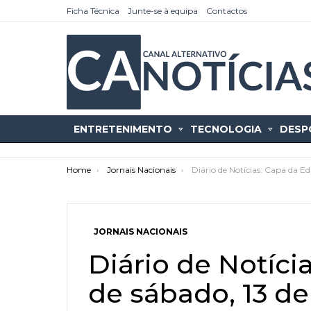
Ficha Técnica
Junte-se à equipa
Contactos
ENTRETENIMENTO
TECNOLOGIA
DESP
You are here:
Home
Jornais Nacionais
Diário de Notícias: Capa da Ed
JORNAIS NACIONAIS
as
tícias
Diário de Notíci
de sábado, 13 de