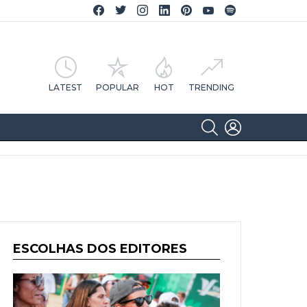
Facebook CA Notícias
Twitter CA Notícias
Instagram CA Notícias
Linkedin CA Notícias
Pinterest CA Notícias
YouTube CA Notícias
Spotify CA Notícias
LATEST
POPULAR
HOT
TRENDING
SEARCH
LOGIN
ESCOLHAS DOS EDITORES