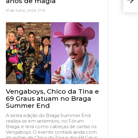
anos de magia
| P
31 de Julho, 2026, 17:51
Vengaboys, Chico da Tina e
69 Graus atuam no Braga
Summer End
A sexta edição do Braga Summer End
realiza-se em setembro, no Fórum
Braga, e terá como cabeças de cartaz os
Vengaboys. O evento contará ainda com
atuações de Chico da Tina e dos 69 Graus,