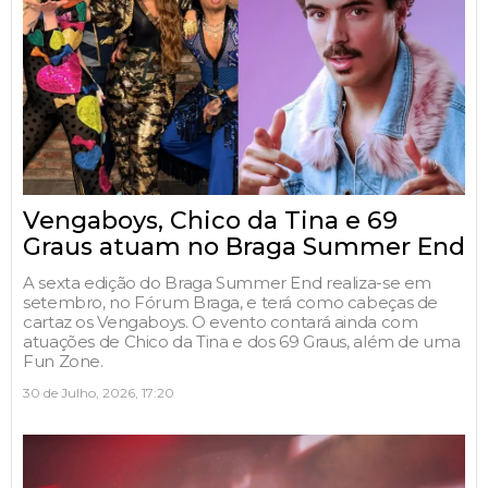
Vengaboys, Chico da Tina e 69
Graus atuam no Braga Summer End
A sexta edição do Braga Summer End realiza-se em
setembro, no Fórum Braga, e terá como cabeças de
cartaz os Vengaboys. O evento contará ainda com
atuações de Chico da Tina e dos 69 Graus, além de uma
Fun Zone.
30 de Julho, 2026, 17:20