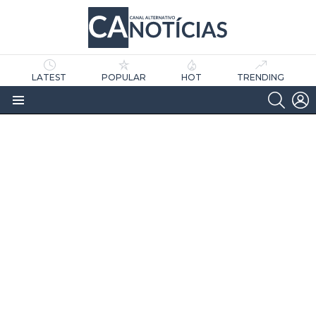
LATEST
POPULAR
HOT
TRENDING
SEARC
L
Menu
as
tícias