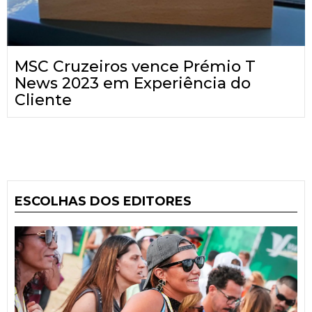
MSC Cruzeiros vence Prémio T
News 2023 em Experiência do
Cliente
ESCOLHAS DOS EDITORES