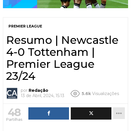
PREMIER LEAGUE
Resumo | Newcastle
4-0 Tottenham |
Premier League
23/24
por
Redação
5.6k
Visualizações
13 de Abril, 2024, 15:13
48
Partilhas