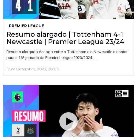
PREMIER LEAGUE
Resumo alargado | Tottenham 4-1
Newcastle | Premier League 23/24
Resumo alargado do jogo entre o Tottenham e o Newcastle a contar
…
para a 16ª jornada da Premier League 2023/2024.
10 de Dezembro, 2023, 20:00