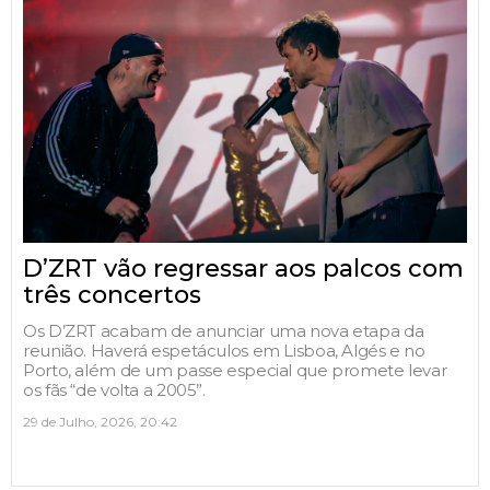
D’ZRT vão regressar aos palcos com
três concertos
Os D’ZRT acabam de anunciar uma nova etapa da
reunião. Haverá espetáculos em Lisboa, Algés e no
Porto, além de um passe especial que promete levar
os fãs “de volta a 2005”.
29 de Julho, 2026, 20:42