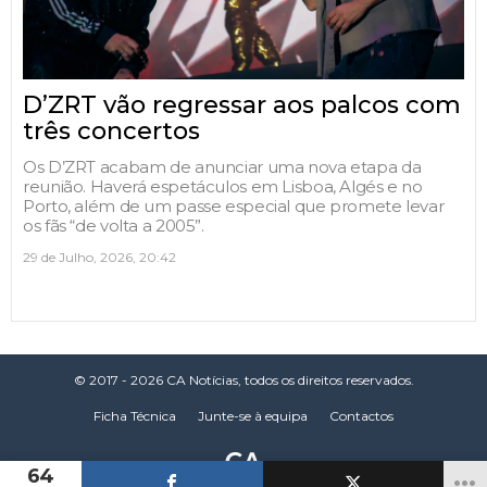
D’ZRT vão regressar aos palcos com
três concertos
Os D’ZRT acabam de anunciar uma nova etapa da
reunião. Haverá espetáculos em Lisboa, Algés e no
Porto, além de um passe especial que promete levar
os fãs “de volta a 2005”.
29 de Julho, 2026, 20:42
© 2017 - 2026 CA Notícias, todos os direitos reservados.
Ficha Técnica
Junte-se à equipa
Contactos
64