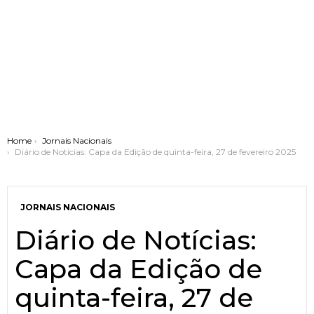
You are here:
Home
Jornais Nacionais
Diário de Notícias: Capa da Edição de quinta-feira, 27 de fevereiro 2025
JORNAIS NACIONAIS
Diário de Notícias:
Capa da Edição de
quinta-feira, 27 de