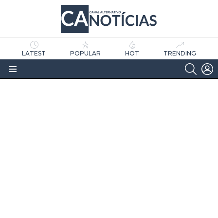
LATEST
POPULAR
HOT
TRENDING
SEARC
L
Menu
as
tícias