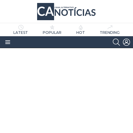
LATEST
POPULAR
HOT
TRENDING
SEARC
L
Menu
as
tícias