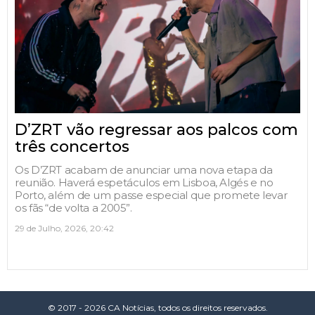
D’ZRT vão regressar aos palcos com
três concertos
Os D’ZRT acabam de anunciar uma nova etapa da
reunião. Haverá espetáculos em Lisboa, Algés e no
Porto, além de um passe especial que promete levar
os fãs “de volta a 2005”.
29 de Julho, 2026, 20:42
© 2017 - 2026 CA Notícias, todos os direitos reservados.