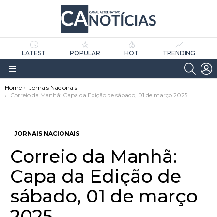
LATEST
POPULAR
HOT
TRENDING
SEARC
L
Menu
You are here:
Home
Jornais Nacionais
Correio da Manhã: Capa da Edição de sábado, 01 de março 2025
JORNAIS NACIONAIS
Correio da Manhã:
as
tícias
Capa da Edição de
sábado, 01 de março
2025