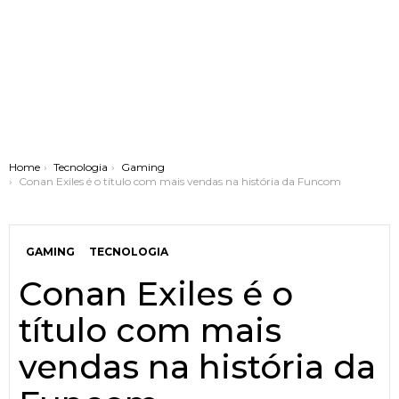
You are here:
Home
Tecnologia
Gaming
Conan Exiles é o título com mais vendas na história da Funcom
GAMING
TECNOLOGIA
Conan Exiles é o
título com mais
vendas na história da