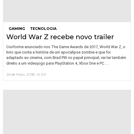
GAMING
TECNOLOGIA
World War Z recebe novo trailer
Conforme anunciado nos The Game Awards de 2017, World War Z, o
livro que conta a história de um apocalipse zombie e que foi
adaptado ao cinema, com Brad Pitt no papel principal, vai ter também
…
direito a um videojogo para PlayStation 4, Xbox One e PC.
26 de Maio, 2018, 14:00