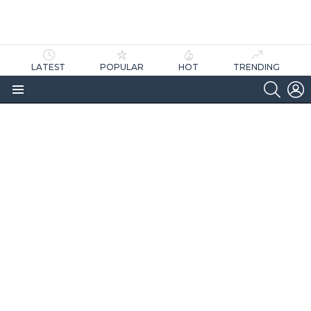
LATEST
POPULAR
HOT
TRENDING
SEARC
L
Menu
as
tícias