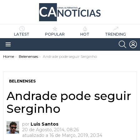
LATEST
POPULAR
HOT
TRENDING
SEARC
L
Menu
You are here:
Home
Belenenses
Andrade pode seguir Serginho
BELENENSES
Andrade pode seguir
Serginho
as
tícias
por
Luis Santos
20 de Agosto, 2014, 08:26
atualizado a
16 de Março, 2019, 20:34