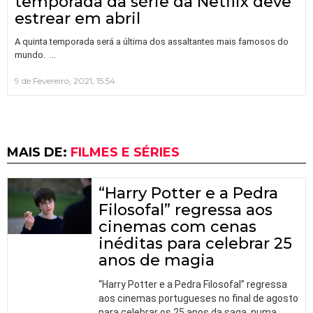
temporada da série da Netflix deve
estrear em abril
A quinta temporada será a última dos assaltantes mais famosos do
…
mundo.
9 de Fevereiro, 2021, 15:54
MAIS DE:
FILMES E SÉRIES
“Harry Potter e a Pedra
Filosofal” regressa aos
cinemas com cenas
inéditas para celebrar 25
anos de magia
“Harry Potter e a Pedra Filosofal” regressa
aos cinemas portugueses no final de agosto
para celebrar os 25 anos da saga, numa