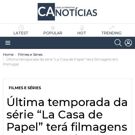
LATEST
POPULAR
HOT
TRENDING
SEARC
L
Menu
You are here:
Home
Filmes e Séries
Última temporada da série “La Casa de Papel” terá filmagens em
Portugal
FILMES E SÉRIES
Última temporada da
as
tícias
série “La Casa de
Papel” terá filmagens