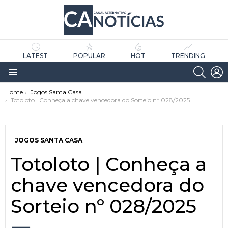
LATEST
POPULAR
HOT
TRENDING
SEARC
L
Menu
You are here:
Home
Jogos Santa Casa
Totoloto | Conheça a chave vencedora do Sorteio nº 028/2025
JOGOS SANTA CASA
Totoloto | Conheça a
as
tícias
chave vencedora do
Sorteio nº 028/2025