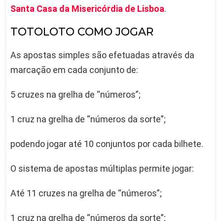
Santa Casa da Misericórdia de Lisboa
.
TOTOLOTO COMO JOGAR
As apostas simples são efetuadas através da
marcação em cada conjunto de:
5 cruzes na grelha de “números”;
1 cruz na grelha de “números da sorte”;
podendo jogar até 10 conjuntos por cada bilhete.
O sistema de apostas múltiplas permite jogar:
Até 11 cruzes na grelha de “números”;
1 cruz na grelha de “números da sorte”;