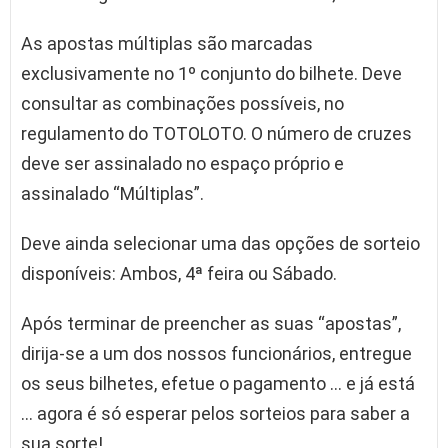
As apostas múltiplas são marcadas
exclusivamente no 1º conjunto do bilhete. Deve
consultar as combinações possíveis, no
regulamento do TOTOLOTO. O número de cruzes
deve ser assinalado no espaço próprio e
assinalado “Múltiplas”.
Deve ainda selecionar uma das opções de sorteio
disponíveis: Ambos, 4ª feira ou Sábado.
Após terminar de preencher as suas “apostas”,
dirija-se a um dos nossos funcionários, entregue
os seus bilhetes, efetue o pagamento … e já está
… agora é só esperar pelos sorteios para saber a
sua sorte!