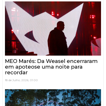
MEO Marés: Da Weasel encerraram
em apoteose uma noite para
recordar
18 de Julho, 2026, 01:00