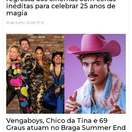
inéditas para celebrar 25 anos de
magia
31 de Julho, 2026, 17:51
Vengaboys, Chico da Tina e 69
Graus atuam no Braga Summer End