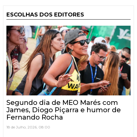
ESCOLHAS DOS EDITORES
Segundo dia de MEO Marés com
James, Diogo Piçarra e humor de
Fernando Rocha
18 de Julho, 2026, 08:00