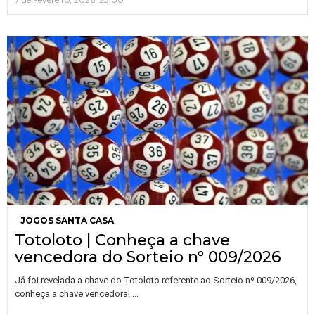
JOGOS SANTA CASA
Totoloto | Conheça a chave
vencedora do Sorteio nº 009/2026
Já foi revelada a chave do Totoloto referente ao Sorteio nº 009/2026,
…
conheça a chave vencedora!