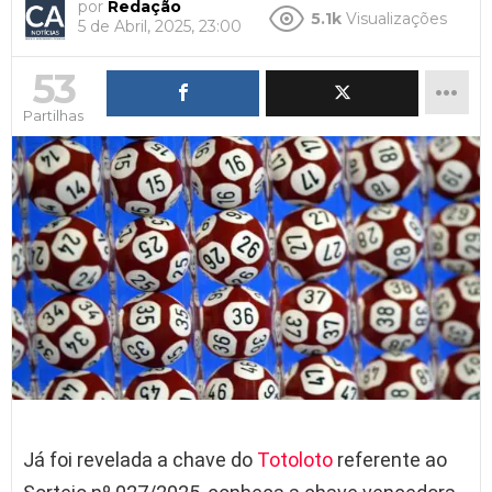
por
Redação
5.1k
Visualizações
5 de Abril, 2025, 23:00
53
Partilhas
Já foi revelada a chave do
Totoloto
referente ao