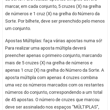
marcar, em cada conjunto, 5 cruzes (X) na grelha
de números e 1 cruz (X) na grelha do Número da
Sorte. Por bilhete, deve ser preenchido pelo menos
um conjunto.
Apostas Múltiplas: faça várias apostas numa só!
Para realizar uma aposta múltipla deverá
preencher apenas o primeiro conjunto, marcando
mais de 5 cruzes (X) na grelha de números e
apenas 1 cruz (X) na grelha do Número da Sorte. A
aposta múltipla com apenas 4 cruzes combina
uma vez os números marcados com os restantes
números do conjunto, correspondendo a um total
de 45 apostas. O número de cruzes que marcou
deve ser assinalado nos espaços “MÚLTIPLAS”,