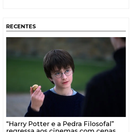
RECENTES
“Harry Potter e a Pedra Filosofal”
regressa aos cinemas com cenas