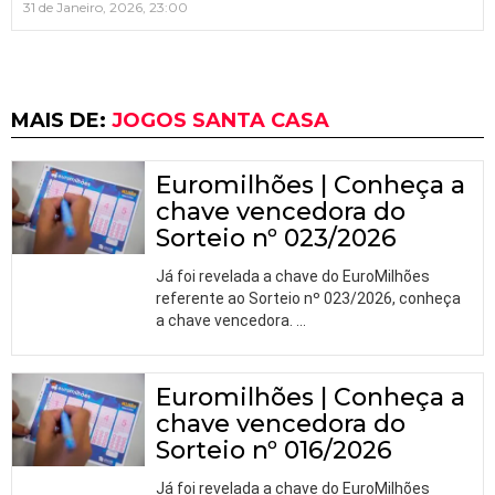
31 de Janeiro, 2026, 23:00
MAIS DE:
JOGOS SANTA CASA
Euromilhões | Conheça a
chave vencedora do
Sorteio nº 023/2026
Já foi revelada a chave do EuroMilhões
referente ao Sorteio nº 023/2026, conheça
a chave vencedora.
…
Euromilhões | Conheça a
chave vencedora do
Sorteio nº 016/2026
Já foi revelada a chave do EuroMilhões