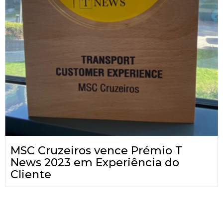
MSC Cruzeiros vence Prémio T
News 2023 em Experiência do
Cliente