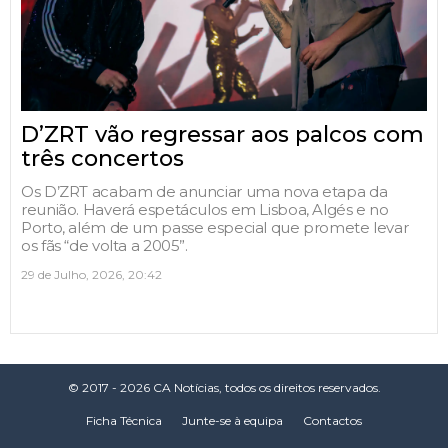
D’ZRT vão regressar aos palcos com
três concertos
Os D’ZRT acabam de anunciar uma nova etapa da
reunião. Haverá espetáculos em Lisboa, Algés e no
Porto, além de um passe especial que promete levar
os fãs “de volta a 2005”.
29 de Julho, 2026, 20:42
© 2017 - 2026 CA Notícias, todos os direitos reservados.
Ficha Técnica
Junte-se à equipa
Contactos