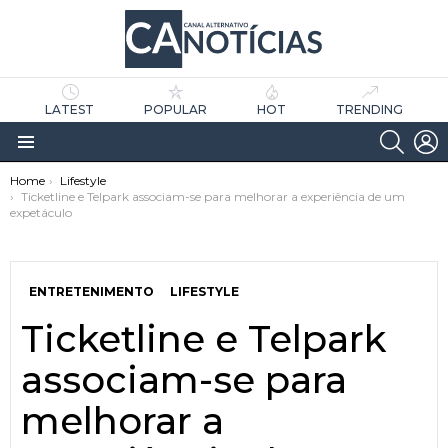
LATEST
POPULAR
HOT
TRENDING
SEARC
L
Menu
You are here:
Home
Lifestyle
Ticketline e Telpark associam-se para melhorar a experiência de um
expetáculo
ENTRETENIMENTO
LIFESTYLE
Ticketline e Telpark
as
tícias
associam-se para
melhorar a