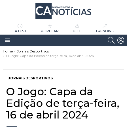
LATEST
POPULAR
HOT
TRENDING
SEARC
L
Menu
You are here:
Home
Jornais Desportivos
O Jogo: Capa da Edição de terça-feira, 16 de abril 2024
JORNAIS DESPORTIVOS
O Jogo: Capa da
as
tícias
Edição de terça-feira,
16 de abril 2024