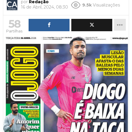
por
Redação
9.5k
Visualizações
16 de Abril, 2024, 08:30
58
Partilhas