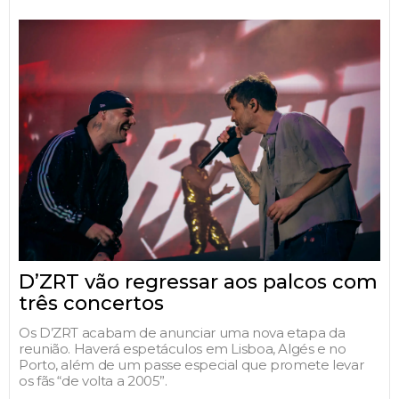
D’ZRT vão regressar aos palcos com
três concertos
Os D’ZRT acabam de anunciar uma nova etapa da
reunião. Haverá espetáculos em Lisboa, Algés e no
Porto, além de um passe especial que promete levar
os fãs “de volta a 2005”.