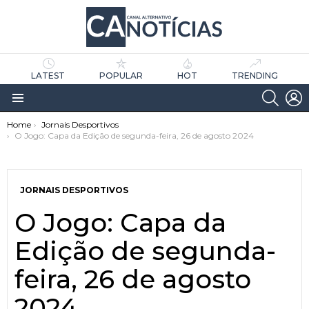
LATEST
POPULAR
HOT
TRENDING
SEARC
L
Menu
You are here:
Home
Jornais Desportivos
O Jogo: Capa da Edição de segunda-feira, 26 de agosto 2024
JORNAIS DESPORTIVOS
O Jogo: Capa da
as
tícias
Edição de segunda-
feira, 26 de agosto
2024