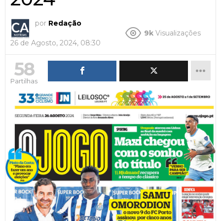
por
Redação
9k
Visualizações
26 de Agosto, 2024, 08:30
58
Partilhas