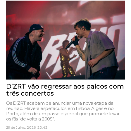
D’ZRT vão regressar aos palcos com
três concertos
Os D’ZRT acabam de anunciar uma nova etapa da
reunião. Haverá espetáculos em Lisboa, Algés e no
Porto, além de um passe especial que promete levar
os fãs “de volta a 2005”.
29 de Julho, 2026, 20:42