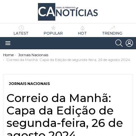
LATEST
POPULAR
HOT
TRENDING
SEARC
L
Menu
You are here:
Home
Jornais Nacionais
Correio da Manhã: Capa da Edição de segunda-feira, 26 de agosto 2024
JORNAIS NACIONAIS
Correio da Manhã:
as
tícias
Capa da Edição de
segunda-feira, 26 de
agosto 2024