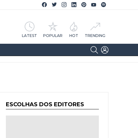
Facebook CA Notícias
Twitter CA Notícias
Instagram CA Notícias
Linkedin CA Notícias
Pinterest CA Notícias
YouTube CA Notícias
Spotify CA Notícias
LATEST
POPULAR
HOT
TRENDING
SEARCH
LOGIN
ESCOLHAS DOS EDITORES