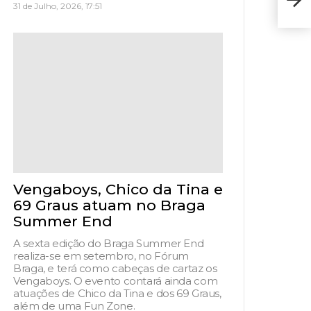
estr
31 de Julho, 2026, 17:51
Vengaboys, Chico da Tina e
69 Graus atuam no Braga
Summer End
A sexta edição do Braga Summer End
realiza-se em setembro, no Fórum
Braga, e terá como cabeças de cartaz os
Vengaboys. O evento contará ainda com
atuações de Chico da Tina e dos 69 Graus,
além de uma Fun Zone.