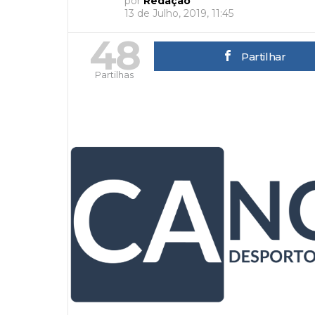
por
Redação
13 de Julho, 2019, 11:45
48
Partilhar
Partilhas