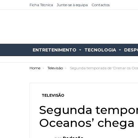
Ficha Técnica
Junte-se à equipa
Contactos
ENTRETENIMENTO
TECNOLOGIA
DESP
You are here:
Home
Televisão
Segunda temporada de ‘Drenar os Oc
TELEVISÃO
Segunda tempor
as
tícias
Oceanos’ chega