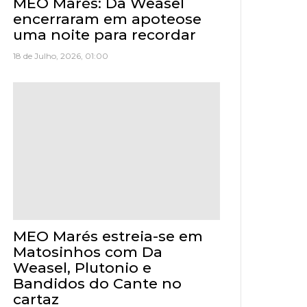
MEO Marés: Da Weasel
encerraram em apoteose
uma noite para recordar
18 de Julho, 2026, 01:00
MEO Marés estreia-se em
Matosinhos com Da
Weasel, Plutonio e
Bandidos do Cante no
cartaz