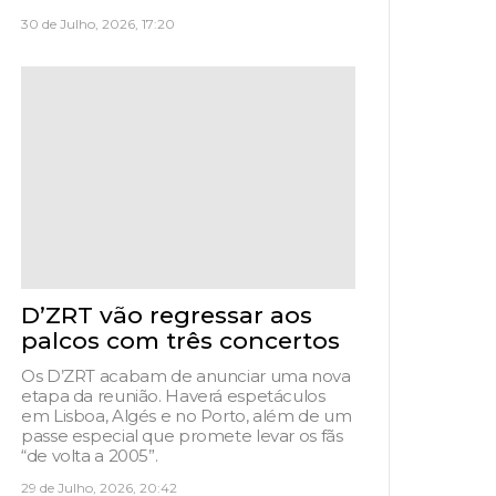
30 de Julho, 2026, 17:20
D’ZRT vão regressar aos
palcos com três concertos
Os D’ZRT acabam de anunciar uma nova
etapa da reunião. Haverá espetáculos
em Lisboa, Algés e no Porto, além de um
passe especial que promete levar os fãs
“de volta a 2005”.
29 de Julho, 2026, 20:42