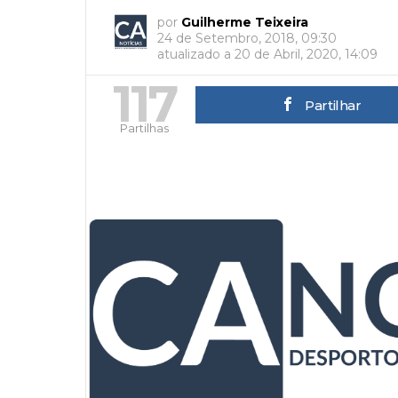
por
Guilherme Teixeira
24 de Setembro, 2018, 09:30
atualizado a
20 de Abril, 2020, 14:09
117
Partilhar
Partilhas