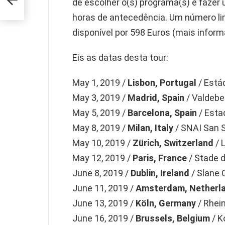
de escolher o(s) programa(s) e fazer
horas de antecedência. Um número li
disponível por 598 Euros (mais infor
Eis as datas desta tour:
May 1, 2019 /
Lisbon, Portugal
/ Está
May 3, 2019 /
Madrid, Spain
/ Valdeb
May 5, 2019 /
Barcelona, Spain
/ Esta
May 8, 2019 /
Milan, Italy
/ SNAI San 
May 10, 2019 /
Zürich, Switzerland
/ 
May 12, 2019 /
Paris, France
/ Stade 
June 8, 2019 /
Dublin, Ireland
/ Slane 
June 11, 2019 /
Amsterdam, Netherl
June 13, 2019 /
Köln, Germany
/ Rhei
June 16, 2019 /
Brussels, Belgium
/ K