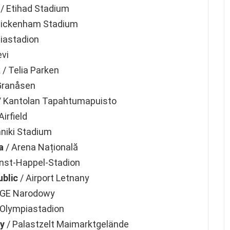
/ Etihad Stadium
ickenham Stadium
iastadion
evi
k
/ Telia Parken
Granåsen
/ Kantolan Tapahtumapuisto
Airfield
niki Stadium
a
/ Arena Națională
rnst-Happel-Stadion
blic
/ Airport Letnany
PGE Narodowy
 Olympiastadion
y
/ Palastzelt Maimarktgelände