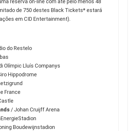
 uma reserva on-line com até pelo menos 48
mitado de 750 destes Black Tickets* estará
mações em CID Entertainment).
dio do Restelo
ebas
di Olímpic Lluís Companys
Siro Hippodrome
Letzigrund
de France
Castle
ands
/ Johan Cruijff Arena
nEnergieStadion
oning Boudewijnstadion