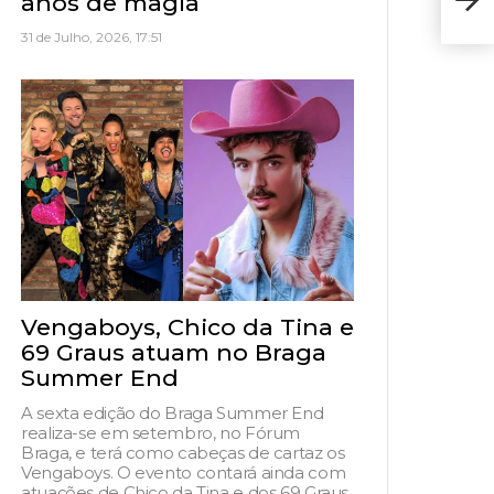
anos de magia
set
31 de Julho, 2026, 17:51
Vengaboys, Chico da Tina e
69 Graus atuam no Braga
Summer End
A sexta edição do Braga Summer End
realiza-se em setembro, no Fórum
Braga, e terá como cabeças de cartaz os
Vengaboys. O evento contará ainda com
atuações de Chico da Tina e dos 69 Graus,