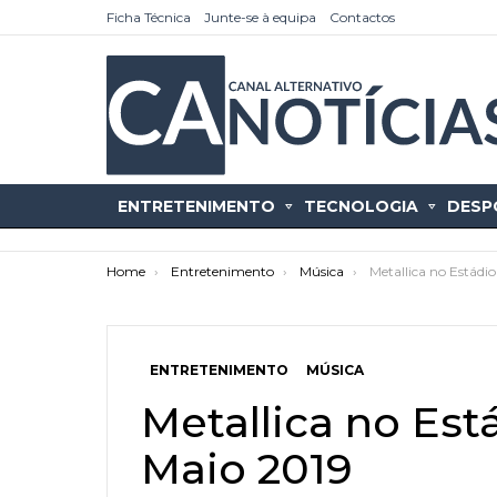
Ficha Técnica
Junte-se à equipa
Contactos
ENTRETENIMENTO
TECNOLOGIA
DESP
You are here:
Home
Entretenimento
Música
Metallica no Estádio
ENTRETENIMENTO
MÚSICA
as
tícias
Metallica no Est
Maio 2019