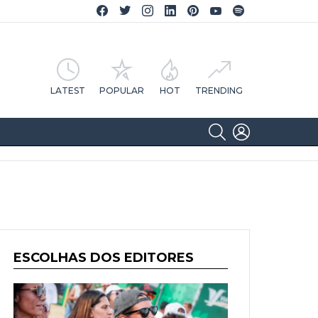
Facebook CA Notícias
Twitter CA Notícias
Instagram CA Notícias
Linkedin CA Notícias
Pinterest CA Notícias
YouTube CA Notícias
Spotify CA Notícias
LATEST
POPULAR
HOT
TRENDING
SEARCH
LOGIN
ESCOLHAS DOS EDITORES