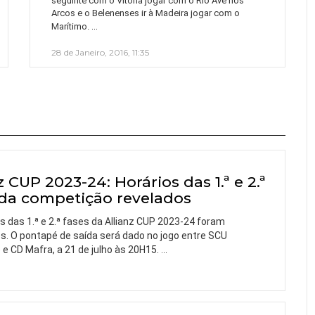
seguinte com o Vitória jogar com o Rio Ave nos
Arcos e o Belenenses ir à Madeira jogar com o
…
Marítimo.
28 de Janeiro, 2016, 11:35
z CUP 2023-24: Horários das 1.ª e 2.ª
 da competição revelados
s das 1.ª e 2.ª fases da Allianz CUP 2023-24 foram
s. O pontapé de saída será dado no jogo entre SCU
e CD Mafra, a 21 de julho às 20H15.
…