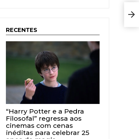
Lege
anun
RECENTES
“Harry Potter e a Pedra
Filosofal” regressa aos
cinemas com cenas
inéditas para celebrar 25