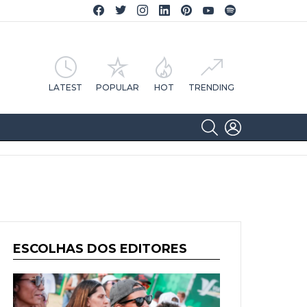
Facebook CA Notícias
Twitter CA Notícias
Instagram CA Notícias
Linkedin CA Notícias
Pinterest CA Notícias
YouTube CA Notícias
Spotify CA Notícias
LATEST
POPULAR
HOT
TRENDING
SEARCH
LOGIN
ESCOLHAS DOS EDITORES