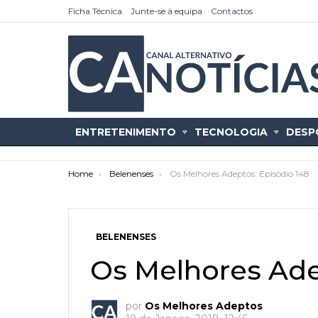
Ficha Técnica
Junte-se à equipa
Contactos
ENTRETENIMENTO
TECNOLOGIA
DESP
You are here:
Home
Belenenses
Os Melhores Adeptos: Episódio 148
BELENENSES
as
tícias
Os Melhores Ade
por
Os Melhores Adeptos