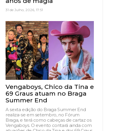
anos de magia
31 de Julho, 2026, 17:51
Vengaboys, Chico da Tina e
69 Graus atuam no Braga
Summer End
A sexta edição do Braga Summer End
realiza-se em setembro, no Fórum
Braga, e terá como cabeças de cartaz os
Vengaboys. O evento contará ainda com
atuações de Chico da Tina e dos 69 Graus,