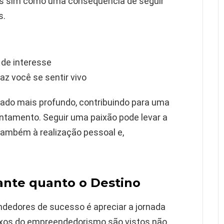
as sim como uma consequência de seguir
s.
de interesse
faz você se sentir vivo
icado mais profundo, contribuindo para uma
ntamento. Seguir uma paixão pode levar a
também à realização pessoal e,
ante quanto o Destino
endedores de sucesso é apreciar a jornada
aixos do empreendedorismo são vistos não