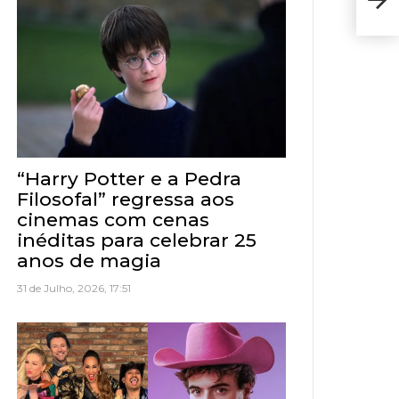
Pre
“Harry Potter e a Pedra
Filosofal” regressa aos
cinemas com cenas
inéditas para celebrar 25
anos de magia
31 de Julho, 2026, 17:51