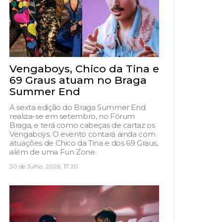
Vengaboys, Chico da Tina e
69 Graus atuam no Braga
Summer End
A sexta edição do Braga Summer End
realiza-se em setembro, no Fórum
Braga, e terá como cabeças de cartaz os
Vengaboys. O evento contará ainda com
atuações de Chico da Tina e dos 69 Graus,
além de uma Fun Zone.
30 de Julho, 2026, 17:20