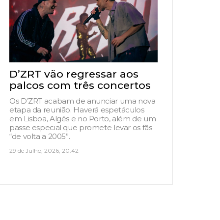
D’ZRT vão regressar aos
palcos com três concertos
Os D’ZRT acabam de anunciar uma nova
etapa da reunião. Haverá espetáculos
em Lisboa, Algés e no Porto, além de um
passe especial que promete levar os fãs
“de volta a 2005”.
29 de Julho, 2026, 20:42