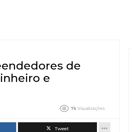
eendedores de
inheiro e
7k
Visualizações
Tweet