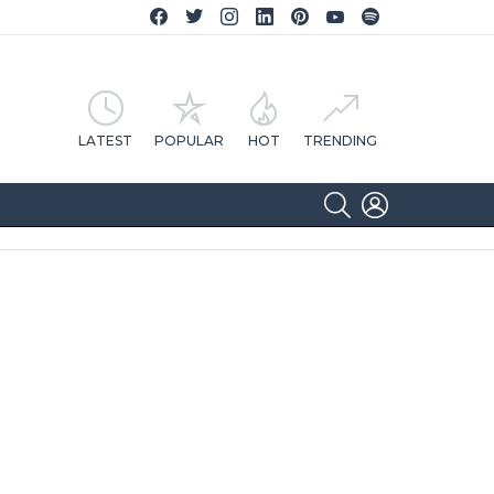
Facebook CA Notícias
Twitter CA Notícias
Instagram CA Notícias
Linkedin CA Notícias
Pinterest CA Notícias
YouTube CA Notícias
Spotify CA Notícias
LATEST
POPULAR
HOT
TRENDING
SEARCH
LOGIN