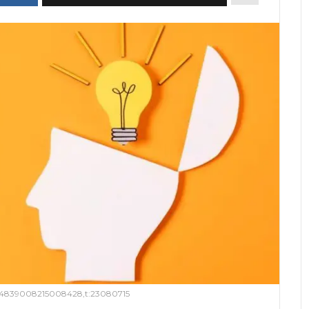
2114839008215008428,t:23080715