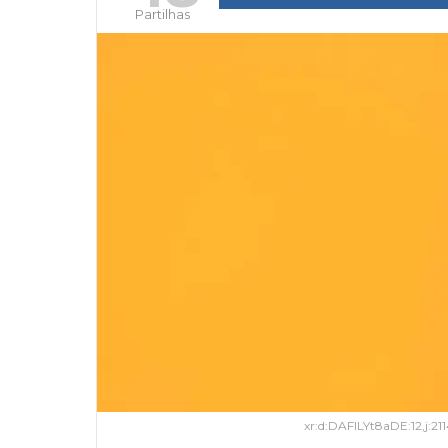
Partilhas
xr:d:DAFlLYt8aDE:12,j: