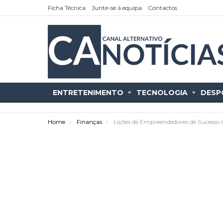
Ficha Técnica
Junte-se à equipa
Contactos
ENTRETENIMENTO
TECNOLOGIA
DESP
You are here:
Home
Finanças
Lições de Empreendedores de Sucesso s
as
tícias