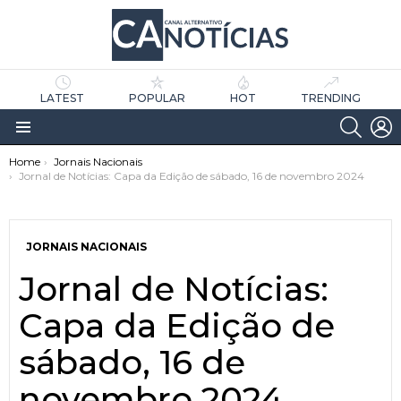
LATEST
POPULAR
HOT
TRENDING
SEARC
L
Menu
You are here:
Home
Jornais Nacionais
Jornal de Notícias: Capa da Edição de sábado, 16 de novembro 2024
JORNAIS NACIONAIS
Jornal de Notícias:
as
tícias
Capa da Edição de
sábado, 16 de
novembro 2024