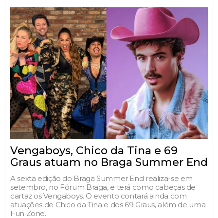
Vengaboys, Chico da Tina e 69
Graus atuam no Braga Summer End
A sexta edição do Braga Summer End realiza-se em
setembro, no Fórum Braga, e terá como cabeças de
cartaz os Vengaboys. O evento contará ainda com
atuações de Chico da Tina e dos 69 Graus, além de uma
Fun Zone.