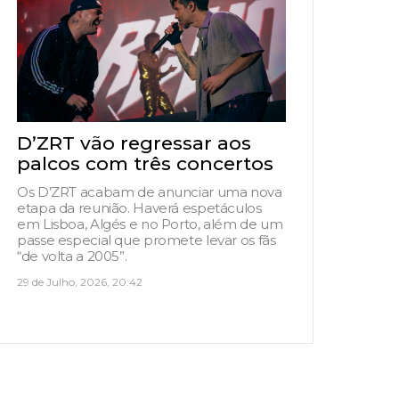
D’ZRT vão regressar aos
palcos com três concertos
Os D’ZRT acabam de anunciar uma nova
etapa da reunião. Haverá espetáculos
em Lisboa, Algés e no Porto, além de um
passe especial que promete levar os fãs
“de volta a 2005”.
29 de Julho, 2026, 20:42