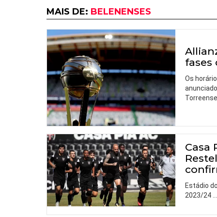
MAIS DE:
BELENENSES
Allian
fases
Os horário
anunciado
Torreense 
Casa 
Reste
confi
Estádio d
2023/24