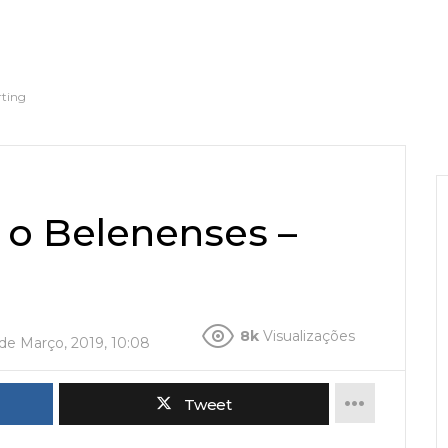
rting
 o Belenenses –
8k
Visualizações
 de Março, 2019, 10:08
Tweet