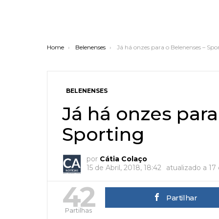
You are here:
Home
Belenenses
Já há onzes para o Belenenses – Spo
BELENENSES
Já há onzes para
Sporting
por
Cátia Colaço
15 de Abril, 2018, 18:42
atualizado a
17
42
Partilhar
Partilhas