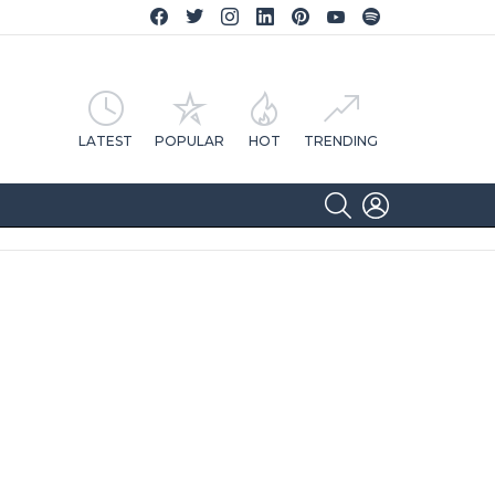
Facebook CA Notícias
Twitter CA Notícias
Instagram CA Notícias
Linkedin CA Notícias
Pinterest CA Notícias
YouTube CA Notícias
Spotify CA Notícias
LATEST
POPULAR
HOT
TRENDING
SEARCH
LOGIN