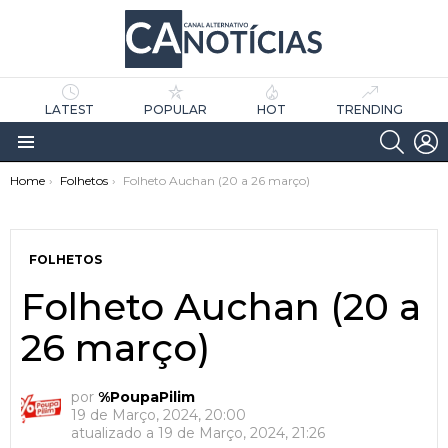
LATEST
POPULAR
HOT
TRENDING
SEARC
L
Menu
You are here:
Home
Folhetos
Folheto Auchan (20 a 26 março)
FOLHETOS
Folheto Auchan (20 a
26 março)
as
tícias
por
%PoupaPilim
19 de Março, 2024, 20:00
atualizado a
19 de Março, 2024, 21:26