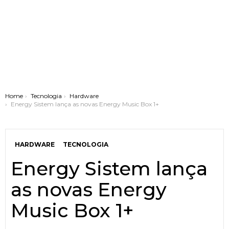
You are here:
Home
Tecnologia
Hardware
Energy Sistem lança as novas Energy Music Box 1+
HARDWARE
TECNOLOGIA
Energy Sistem lança
as novas Energy
Music Box 1+