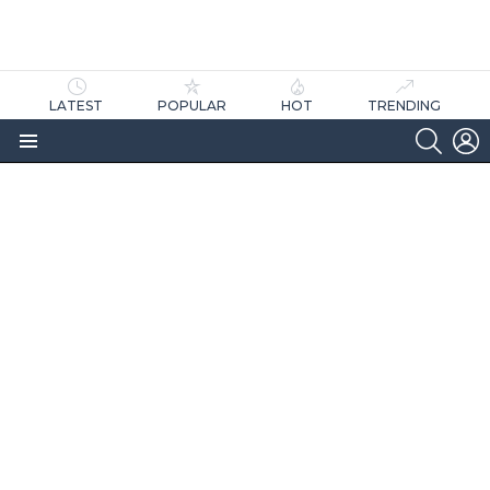
LATEST
POPULAR
HOT
TRENDING
SEARC
L
Menu
as
tícias