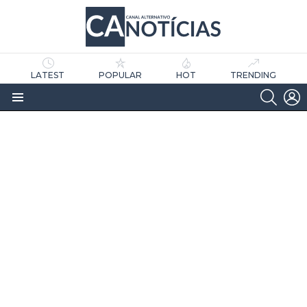
LATEST
POPULAR
HOT
TRENDING
SEARC
L
Menu
as
tícias