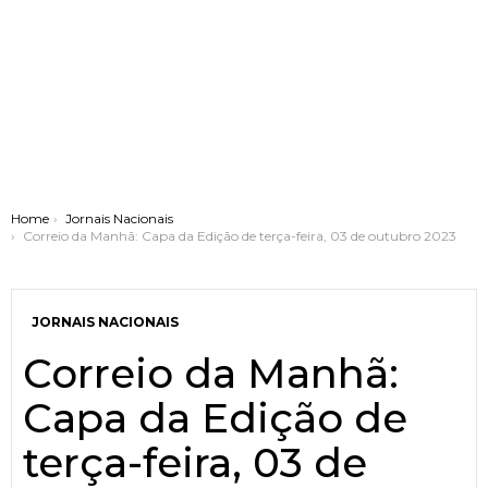
You are here:
Home
Jornais Nacionais
Correio da Manhã: Capa da Edição de terça-feira, 03 de outubro 2023
JORNAIS NACIONAIS
Correio da Manhã:
Capa da Edição de
terça-feira, 03 de