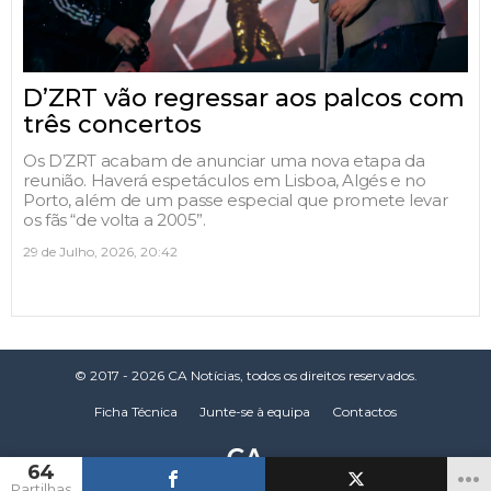
D’ZRT vão regressar aos palcos com
três concertos
Os D’ZRT acabam de anunciar uma nova etapa da
reunião. Haverá espetáculos em Lisboa, Algés e no
Porto, além de um passe especial que promete levar
os fãs “de volta a 2005”.
29 de Julho, 2026, 20:42
© 2017 - 2026 CA Notícias, todos os direitos reservados.
Ficha Técnica
Junte-se à equipa
Contactos
64
Partilhas