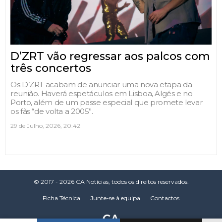
D’ZRT vão regressar aos palcos com
três concertos
Os D’ZRT acabam de anunciar uma nova etapa da
reunião. Haverá espetáculos em Lisboa, Algés e no
Porto, além de um passe especial que promete levar
os fãs “de volta a 2005”.
29 de Julho, 2026, 20:42
© 2017 - 2026 CA Notícias, todos os direitos reservados.
Ficha Técnica
Junte-se à equipa
Contactos