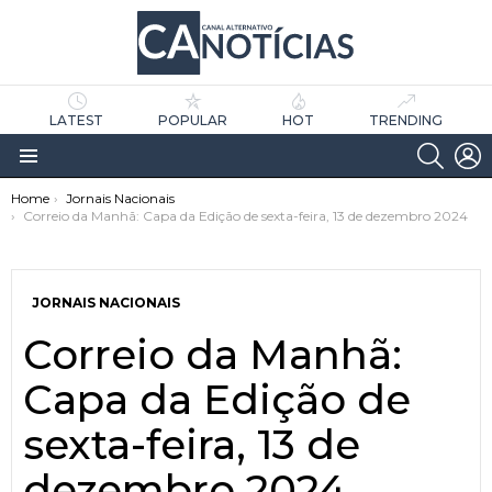
LATEST
POPULAR
HOT
TRENDING
SEARC
L
Menu
You are here:
Home
Jornais Nacionais
Correio da Manhã: Capa da Edição de sexta-feira, 13 de dezembro 2024
JORNAIS NACIONAIS
Correio da Manhã:
as
tícias
Capa da Edição de
sexta-feira, 13 de
dezembro 2024