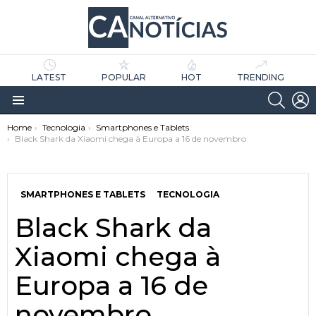
LATEST
POPULAR
HOT
TRENDING
SEARC
L
Menu
You are here:
Home
Tecnologia
Smartphones e Tablets
Black Shark da Xiaomi chega à Europa a 16 de novembro
SMARTPHONES E TABLETS
TECNOLOGIA
Black Shark da
as
tícias
Xiaomi chega à
Europa a 16 de
novembro