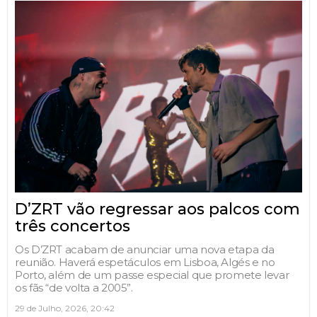
D’ZRT vão regressar aos palcos com
três concertos
Os D’ZRT acabam de anunciar uma nova etapa da
reunião. Haverá espetáculos em Lisboa, Algés e no
Porto, além de um passe especial que promete levar
os fãs “de volta a 2005”.
29 de Julho, 2026, 20:42