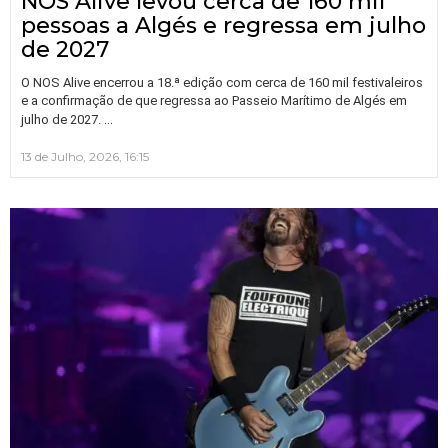
NOS Alive levou cerca de 160 mil
pessoas a Algés e regressa em julho
de 2027
O NOS Alive encerrou a 18.ª edição com cerca de 160 mil festivaleiros
e a confirmação de que regressa ao Passeio Marítimo de Algés em
…
julho de 2027.
13 de Julho, 2026, 16:15