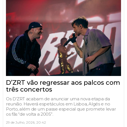
D’ZRT vão regressar aos palcos com
três concertos
Os D’ZRT acabam de anunciar uma nova etapa da
reunião. Haverá espetáculos em Lisboa, Algés e no
Porto, além de um passe especial que promete levar
os fãs “de volta a 2005”.
29 de Julho, 2026, 20:42