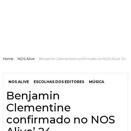
You are here:
Home
NOS Alive
Benjamin Clementine confirmado no NOS Alive’ 24
NOS ALIVE
ESCOLHAS DOS EDITORES
MÚSICA
Benjamin
Clementine
confirmado no NOS