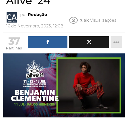
Alive’ 24
por
Redação
7.6k
Visualizações
16 de Novembro, 2023, 12:08
37
Partilhas