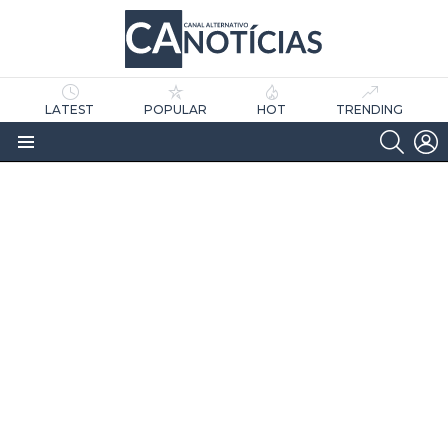
LATEST
POPULAR
HOT
TRENDING
SEARC
L
Menu
as
tícias