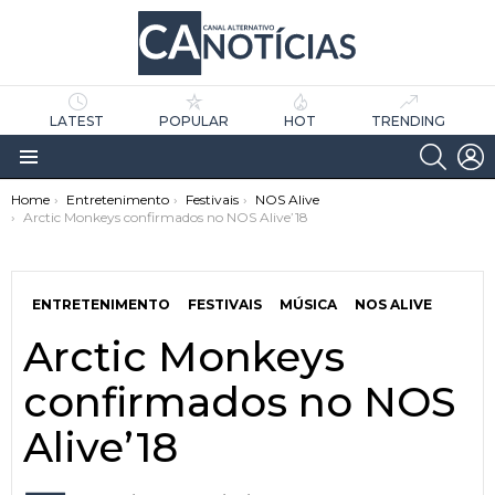
LATEST
POPULAR
HOT
TRENDING
SEARC
L
Menu
You are here:
Home
Entretenimento
Festivais
NOS Alive
Arctic Monkeys confirmados no NOS Alive’18
ENTRETENIMENTO
FESTIVAIS
MÚSICA
NOS ALIVE
Arctic Monkeys
as
tícias
confirmados no NOS
Alive’18