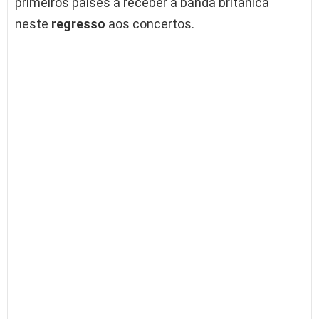
primeiros países a receber a banda britânica
neste
regresso
aos concertos.