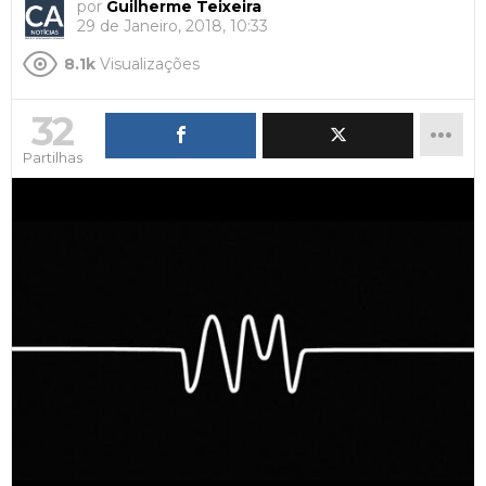
por
Guilherme Teixeira
29 de Janeiro, 2018, 10:33
8.1k
Visualizações
32
Partilhas