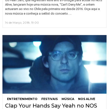
Os Pearl Jam, que regressam este ano a Portugal para actuar no NOS
Alive, lançaram hoje uma música nova, “Can’t Deny Me”, e ontem
actuaram ao vivo no Chile pela primeira vez desde 2016. Oiça aqui a
…
nova música e conheça a setlist do concerto.
14 de Março, 2018, 19:00
ENTRETENIMENTO
FESTIVAIS
MÚSICA
NOS ALIVE
Clap Your Hands Say Yeah no NOS