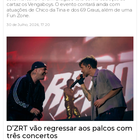
cartaz os Vengaboys. O evento contará ainda com
atuações de Chico da Tina e dos 69 Graus, além de uma
Fun Zone.
30 de Julho, 2026, 17:20
D’ZRT vão regressar aos palcos com
três concertos