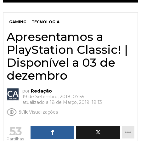
GAMING
TECNOLOGIA
Apresentamos a
PlayStation Classic! |
Disponível a 03 de
dezembro
por
Redação
19 de Setembro, 2018, 07:55
atualizado a
18 de Março, 2019, 18:13
9.1k
Visualizações
53
Partilhas