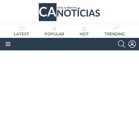
LATEST
POPULAR
HOT
TRENDING
SEARC
L
Menu
as
tícias