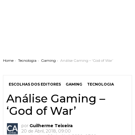
You are here:
Home
Tecnologia
Gaming
Análise Gaming – ‘God of War’
ESCOLHAS DOS EDITORES
GAMING
TECNOLOGIA
Análise Gaming –
‘God of War’
por
Guilherme Teixeira
20 de Abril, 2018, 09:00