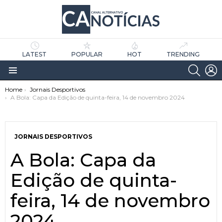
LATEST
POPULAR
HOT
TRENDING
SEARC
L
Menu
You are here:
Home
Jornais Desportivos
A Bola: Capa da Edição de quinta-feira, 14 de novembro 2024
JORNAIS DESPORTIVOS
A Bola: Capa da
as
tícias
Edição de quinta-
feira, 14 de novembro
2024