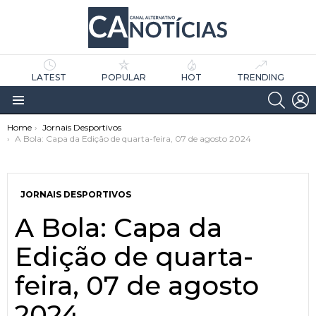
LATEST
POPULAR
HOT
TRENDING
SEARC
L
Menu
You are here:
Home
Jornais Desportivos
A Bola: Capa da Edição de quarta-feira, 07 de agosto 2024
JORNAIS DESPORTIVOS
A Bola: Capa da
as
tícias
Edição de quarta-
feira, 07 de agosto
2024