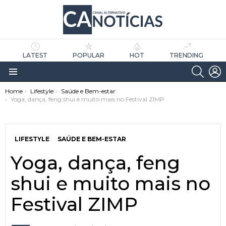
LATEST
POPULAR
HOT
TRENDING
SEARC
L
Menu
You are here:
Home
Lifestyle
Saúde e Bem-estar
Yoga, dança, feng shui e muito mais no Festival ZIMP
LIFESTYLE
SAÚDE E BEM-ESTAR
Yoga, dança, feng
as
tícias
shui e muito mais no
Festival ZIMP