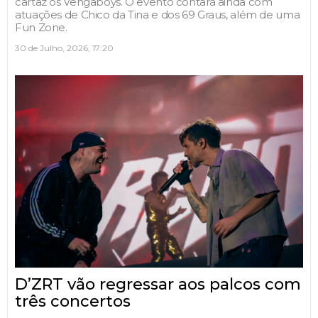
cartaz os Vengaboys. O evento contará ainda com
atuações de Chico da Tina e dos 69 Graus, além de uma
Fun Zone.
30 de Julho, 2026, 17:20
D’ZRT vão regressar aos palcos com
três concertos