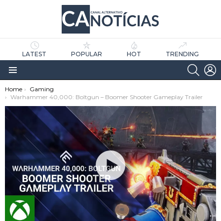
LATEST
POPULAR
HOT
TRENDING
SEARC
L
Menu
You are here:
Home
Gaming
Warhammer 40,000: Boltgun – Boomer Shooter Gameplay Trailer
as
tícias